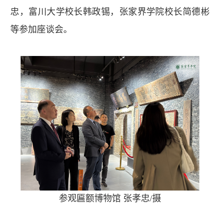
忠，富川大学校长韩政锡，张家界学院校长简德彬
等参加座谈会。
参观匾额博物馆 张孝忠/摄