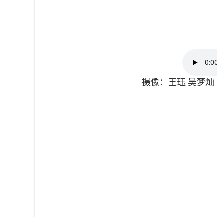
摄像：王珏 吴梦灿