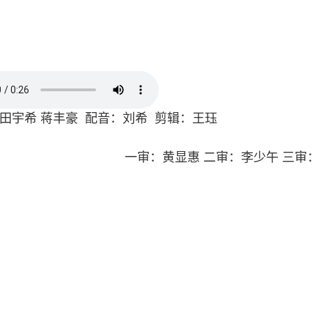
 田宇希 蒋丰豪 配音：刘希 剪辑：王珏
一审：黄显惠 二审：李少午 三审