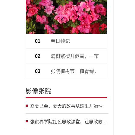
春日帧记
01
满树繁樱开似雪，一帘
02
春色入怀来
张院植树节：植青绿，
03
育初心
影像张院
立夏已至，夏天的故事从这里开始～
张家界学院红色思政课堂，让思政教育“活”起来！一堂以“全家八口同长征”为主题的微党课在此开讲