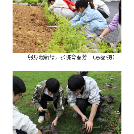
“躬身栽新绿，张院育春芳”（易磊/摄）