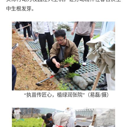
中生根发芽。
“执苗传匠心，植绿润张院”（易磊/摄）