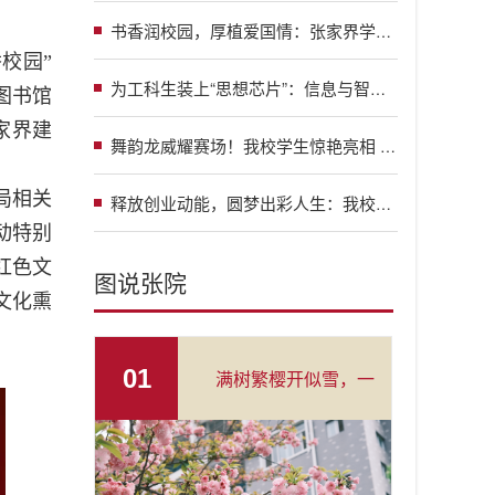
书香润校园，厚植爱国情：张家界学院2026年“书香校园”读经典阅读系列活动正式启动
香校园”
为工科生装上“思想芯片”：信息与智能工程学院“智语·铸魂”党建品牌启航
图书馆
家界建
舞韵龙威耀赛场！我校学生惊艳亮相 “龙超” 选拔赛开幕式
局相关
释放创业动能，圆梦出彩人生：我校举办2026年创业项目展示交流活动
动特别
红色文
图说张院
文化熏
01
满树繁樱开似雪，一
帘春色入怀来