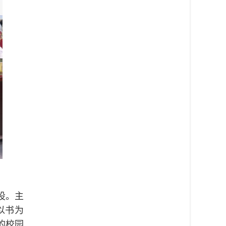
设。主
以书为
的校园