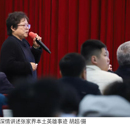
深情讲述张家界本土英雄事迹 胡超/摄