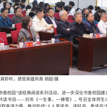
真聆听，感受英雄风骨 胡超/摄
书香校园”读经典阅读系列活动，进一步深化书香校园建
书”共读书目——刘年《一生事，一捧雪》，号召全体师生
取奋进力量，推动形成“人人爱读书、读好书、善读书”