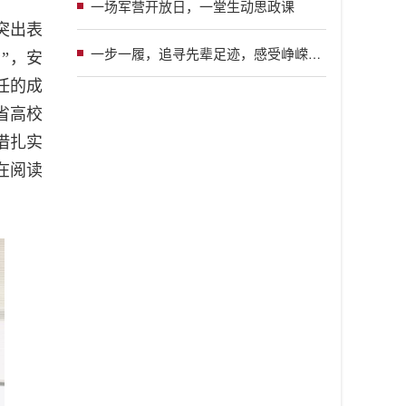
一场军营开放日，一堂生动思政课
突出表
一步一履，追寻先辈足迹，感受峥嵘岁月；一言一行，铭记初心使命，汲取奋进力量
”，安
任的成
省高校
借扎实
在阅读