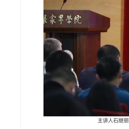
主讲人
石继丽