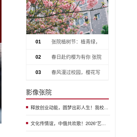
张院植树节：植青绿，
01
育初心
春日赴约樱为有你 张院
02
社团游园会燃动校园
春风漫过校园，樱花写
03
满青春
影像张院
释放创业动能，圆梦出彩人生！我校举办2026年创业项目展示交流活动
文化传情谊，中俄共欢歌！2026“艺行之旅·中俄文化交流活动”之盛典音乐会在我校举行