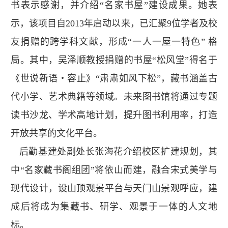
书表示感谢，并介绍“名家书屋”建设成果。她表
示，该项目自2013年启动以来，已汇聚9位学者及校
友捐赠的跨学科文献，形成“一人一屋一特色” 格
局。其中，吴泽顺教授捐赠的书屋“松风堂”得名于
《世说新语・容止》“肃肃如风下松”，藏书涵盖古
代小学、艺术典籍等领域。未来图书馆将通过专题
读书沙龙、学术高地计划，提升图书利用率，打造
开放共享的文化平台。
后勤基建处副处长张海花介绍校区扩建规划，其
中“名家藏书阁组团”将依山而建，融合宋式美学与
现代设计，设山顶观景平台与天门山景观呼应，建
成后将成为集藏书、研学、观景于一体的人文地
标。