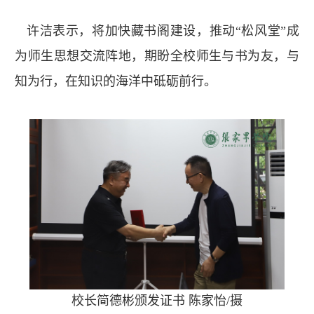
许洁表示，将加快藏书阁建设，推动“松风堂”成
为师生思想交流阵地，期盼全校师生与书为友，与
知为行，在知识的海洋中砥砺前行。
校长简德彬颁发证书 陈家怡/摄