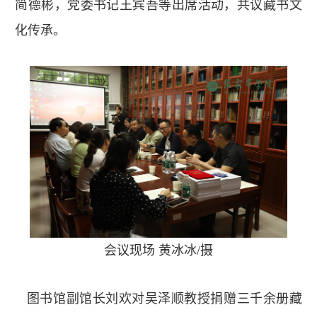
简德彬，党委书记王宾吾等出席活动，共议藏书文
化传承。
会议现场 黄冰冰/摄
图书馆副馆长刘欢对吴泽顺教授捐赠三千余册藏