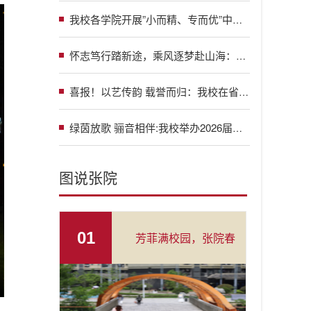
我校各学院开展”小而精、专而优”中小型专场招聘会
怀志笃行踏新途，乘风逐梦赴山海：张家界学院举行2026届毕业典礼暨学士学位授予仪式
喜报！以艺传韵 载誉而归：我校在省级少数民族文艺调演中喜获佳绩
绿茵放歌 骊音相伴:我校举办2026届毕业生草坪音乐会
图说张院
01
芳菲满校园，张院春
日绘就治愈画卷