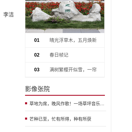
：李洁
晴光浮草木，五月焕新
01
生
春日帧记
02
满树繁樱开似雪，一帘
03
春色入怀来
影像张院
草地为席，晚风作歌！一场草坪音乐会，为青葱岁月画上句号～
芒种已至，忙有所得，种有所获