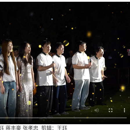
珏 蒋丰豪 张孝忠 剪辑：王珏