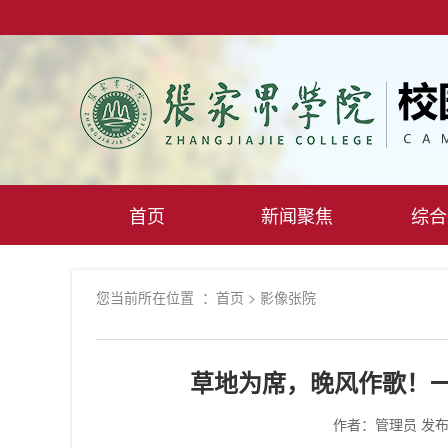
首页
新闻聚焦
综合
您当前所在位置 ：
首页
>
影像张院
草地为席，晚风作歌！
作者：管理员
发布时