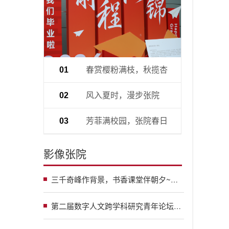
春赏樱粉满枝，秋揽杏
01
金铺径——张家界学院四季风物
风入夏时，漫步张院
02
尽显风华
芳菲满校园，张院春日
03
绘就治愈画卷
影像张院
三千奇峰作背景，书香课堂伴朝夕~校长带你读懂张家界学院，在这里大胆追梦、自在成长
第二届数字人文跨学科研究青年论坛暨十三届第三期“麓峰”交叉科学论坛在张家界学院举行