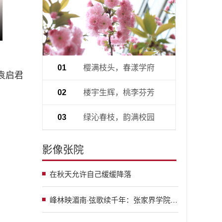
樱满枝头，春漾学府
01
袁启君
楼宇生辉，桃李芬芳
02
绿沁春枝，韵满校园
03
影像张院
在秋天允许自己缓缓降落
峰林映湄南·弦歌续千年：张家界学院举行中泰建交五十周年合唱联谊盛典