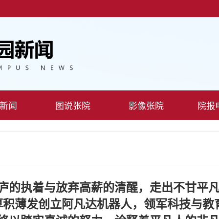
新闻
图说张院
影像张院
院报
庐的执着与放弃高薪的清醒，走出不甘平
厚积薄发创立阿凡达机器人，领军科技与教