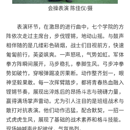
会操表演 陈佳仪/摄
表演环节，在激昂的进行曲中，七个学院的方
阵依次走过主席台，步伐铿锵，地动山摇。与鼓声
相伴随的是几缕彩色硝烟，战士们目视前方，快速
匍匐前行，英姿飒爽。一声怒吼，气势如虹。军体
拳方阵瞬间展开，马步稳扎，拳脚生风。弓步冲拳
势如破竹，穿喉弹踢凌厉果断。动作整齐划一，眼
神坚毅果敢。每一次挥臂踏步，都将青春热血融入
铿锵节奏，展现出淬炼后的昂扬斗志与磅礴力量，
赢得满场掌声雷动。尤为引人注目的是班组战术与
散打对抗表演。他们动作迅猛，配合默契，一招一
式虎虎生风，展现了基础的战术素养和格斗技能。
现场呐喊声此起彼伏，气氛热烈。