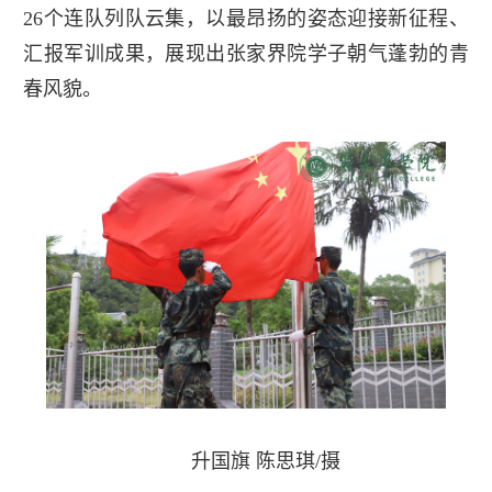
26个连队列队云集，以最昂扬的姿态迎接新征程、
汇报军训成果，展现出张家界院学子朝气蓬勃的青
春风貌。
升国旗 陈思琪/摄