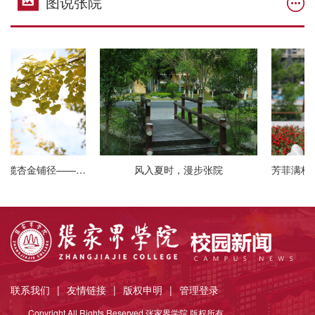
图说张院
春赏樱粉满枝，秋揽杏金铺径——张家界学院四季风物尽显风华
风入夏时，漫步张院
芳菲满校园
联系我们
|
友情链接
|
版权申明
|
管理登录
Copyright All Rights Reserved 张家界学院 版权所有