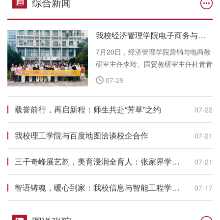
综合新闻
张家界学院报300期
2025-01-03
张家界学院报299期
2025-01-03
我校经济管理学院电子商务与国贸专业师生赴宁波开展集中实训
张家界学院报298期
2025-01-03
7月20日，经济管理学院营销与电商教
研室主任李玲、国贸教研室主任杜青青
张家界学院报297期
2025-01-03
带队，组织2027届学生赴浙江宁波，
07-29
正式启动就业技能提升集中实训。本次
张家界学院报296期
2025-01-02
实训为期一个月，旨在通过系统化实战
载誉前行，再启新程：师生共赴“芳草”之约
07-22
训练，帮助学生将专业知识与行业实操
张家界学院报295期
2025-01-01
深度融合，提升就业竞争力。
我校理工学院与百度地图洽谈校企合作
07-21
张家界学院报294期
2025-01-01
三千奇峰展艺韵，美育浸润全育人：张家界学院扎实推进大学生艺术展演校级选拔工作
07-21
张家界学院报293期
2025-01-01
张家界学院报291期、292期
2025-01-01
智语铸魂，暖心到家：我校信息与智能工程学院开展走访慰问活动
07-17