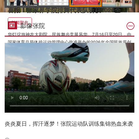
喜报！张家界学院排舞代表队斩获2026全国民族原创排舞大赛多项奖项
新闻聚焦
影像张院
华灯绽放神农大剧院，民族舞步竞展风华。7月16日至20日，由
国家体育总局体操运动管理中心批准举办的2026年全国民族原创
排舞大赛在株洲举行。我校排舞代表队远赴株洲参赛，凭借扎实
功底、精巧编排与饱满民族风情，荣获一项一等奖、四项二等
2026-07-21
奖、两项三等奖等多项殊荣，全员载誉而归，在国家级舞台上绽
放张院学子风采。
炎炎夏日，挥汗逐梦！张院运动队训练集锦热血来袭