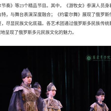
节奏》等23个精品节目。其中，《游牧女》参演人员身
独特，与舞台表演深度融合；《约霍尔舞》展现了俄罗斯
整，尽显民族文化底蕴。各艺术团通过俄罗斯多民族传统
观地呈现了俄罗斯多元民族文化的魅力。