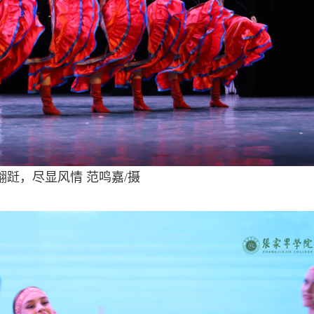
翩跹，尽显风情 范鸣嘉/摄