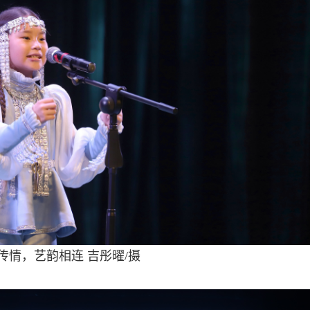
传情，艺韵相连
吉彤曜/摄