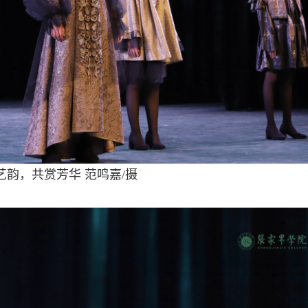
艺韵，共赏芳华
范鸣嘉/摄