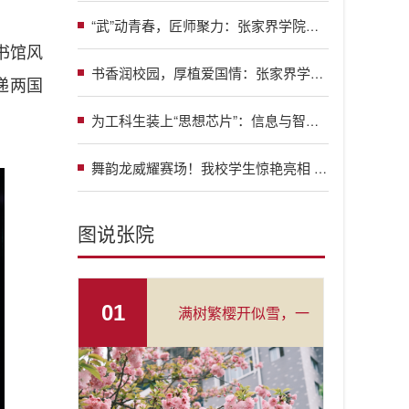
“武”动青春，匠师聚力：张家界学院举办大咖进校园系列活动
书馆风
书香润校园，厚植爱国情：张家界学院2026年“书香校园”读经典阅读系列活动正式启动
递两国
为工科生装上“思想芯片”：信息与智能工程学院“智语·铸魂”党建品牌启航
舞韵龙威耀赛场！我校学生惊艳亮相 “龙超” 选拔赛开幕式
图说张院
01
满树繁樱开似雪，一
帘春色入怀来