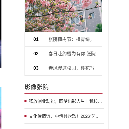
张院植树节：植青绿，
01
育初心
春日赴约樱为有你 张院
02
社团游园会燃动校园
春风漫过校园，樱花写
03
满青春
影像张院
释放创业动能，圆梦出彩人生！我校举办2026年创业项目展示交流活动
文化传情谊，中俄共欢歌！2026“艺行之旅·中俄文化交流活动”之盛典音乐会在我校举行