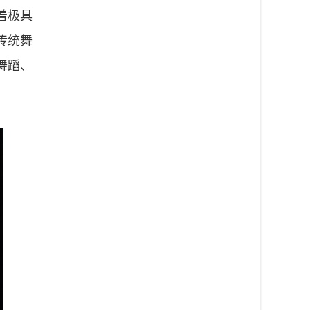
着极具
传统舞
舞蹈、