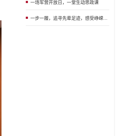
一场军营开放日，一堂生动思政课
一步一履，追寻先辈足迹，感受峥嵘岁月；一言一行，铭记初心使命，汲取奋进力量