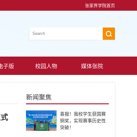
张家界学院首页
电子版
校园人物
媒体张院
新闻聚焦
喜报！我校学生获国赛
仪式
铜奖，实现赛事历史性
突破！