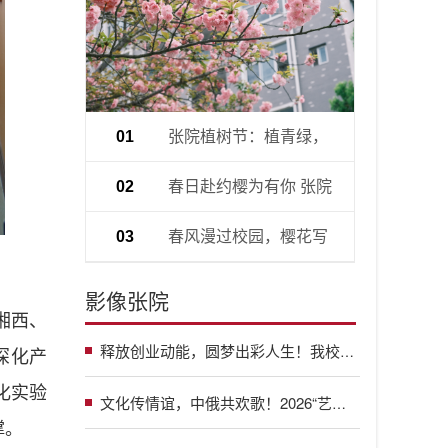
张院植树节：植青绿，
01
育初心
春日赴约樱为有你 张院
02
社团游园会燃动校园
春风漫过校园，樱花写
03
满青春
影像张院
湘西、
释放创业动能，圆梦出彩人生！我校举办2026年创业项目展示交流活动
深化产
化实验
文化传情谊，中俄共欢歌！2026“艺行之旅·中俄文化交流活动”之盛典音乐会在我校举行
撑。