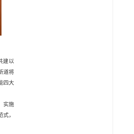
共建以
新道将
能四大
，实施
范式，