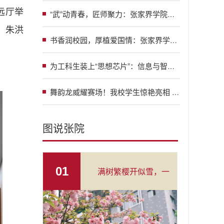
远厅举
“武”动青春，匠师聚力：张家界学院举办大咖进校园系列活动
、朱洪
书香润校园，厚植爱国情：张家界学院2026年“书香校园”读经典阅读系列活动正式启动
为工科生装上“思想芯片”：信息与智能工程学院“智语·铸魂”党建品牌启航
舞韵龙威耀赛场！我校学生惊艳亮相 “龙超” 选拔赛开幕式
图说张院
01
满树繁樱开似雪，一
帘春色入怀来