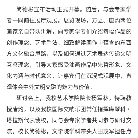
简德彬宣布活动正式开幕。随后，与会专家学
者一同前往展厅观展。展览现场，万立、唐灼两位
画家亲自带队讲解，向专家学者们介绍每幅作品的
创作理念、艺术手法，细致解读画作中蕴含的东西
方文化融合思路，以及如何通过艺术表达传递文明
互鉴理念，引导大家感受油画作品中先哲形象、文
化内涵与时代意义，让嘉宾们在沉浸式观展中，直
观体会中外文明交融的魅力与价值。
研讨会上，我校艺术学院院长杨军林，特聘教
授唐灼，以及我校国际交响乐团常任指挥库琴科・
塔拉斯代表我校，同与会专家学者共同参与研讨交
流。校长简德彬，文学院学科带头人田茂军担任点