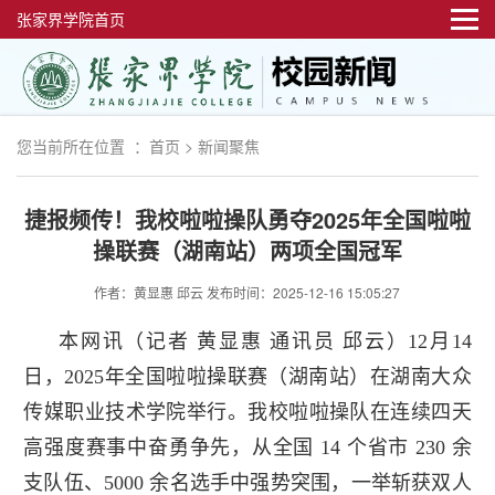
张家界学院首页
您当前所在位置 ：
首页
>
新闻聚焦
捷报频传！我校啦啦操队勇夺2025年全国啦啦
操联赛（湖南站）两项全国冠军
作者：黄显惠 邱云
发布时间：2025-12-16 15:05:27
本网讯（记者 黄显惠 通讯员 邱云）12月14
日，2025年全国啦啦操联赛（湖南站）在湖南大众
传媒职业技术学院举行。我校啦啦操队在连续四天
高强度赛事中奋勇争先，从全国 14 个省市 230 余
支队伍、5000 余名选手中强势突围，一举斩获双人