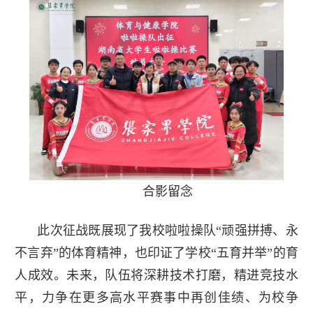
合影留念
此次征战既展现了我校啦啦操队“顽强拼搏、永
不言弃”的体育精神，也印证了学校“五育并举”的育
人成效。未来，队伍将深耕技术打磨，精进竞技水
平，力争在更多高水平赛事中再创佳绩、为校争