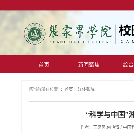
首页
新闻聚焦
综合
您当前所在位置 ：
首页
>
媒体张院
“科学与中国”
作者：王昊昊,何艳清 / 中国