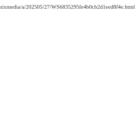
mixmedia/a/202505/27/WS6835295fe4b0cb2d1eed8f4e.html