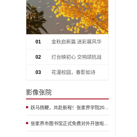
金秋启新篇 迷彩展风华
01
灯台映初心 交响颂抗战
02
花漫校园，春影如诗
03
影像张院
跃马扬鞭，共赴新程！张家界学院2026新年团拜会圆满落幕！
张家界市图书馆正式免费对外开放啦，常见疑问这条视频一次性说透~